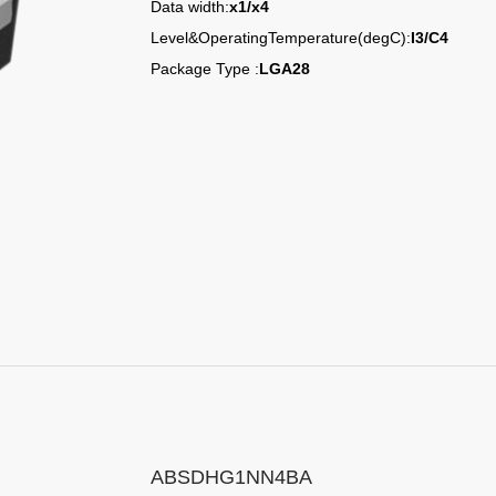
Data width:
x1/x4
Level&OperatingTemperature(degC):
I3/C4
Package Type :
LGA28
ABSDHG1NN4BA