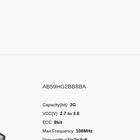
AB59HG2BB8BA
Capacity(bit) :
2G
VCC(V) :
2.7 to 3.6
ECC :
8bit
Max Frequency :
108MHz
Data width:
x1/x2/x4x8