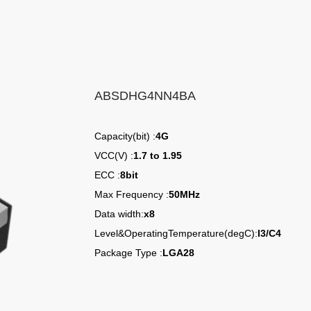
ABSDHG4NN4BA
Capacity(bit) :
4G
VCC(V) :
1.7 to 1.95
ECC :
8bit
Max Frequency :
50MHz
Data width:
x8
Level&OperatingTemperature(degC):
I3/C4
Package Type :
LGA28