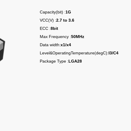
Capacity(bit) :
1G
VCC(V) :
2.7 to 3.6
ECC :
8bit
Max Frequency :
50MHz
Data width:
x1/x4
Level&OperatingTemperature(degC):
I3/C4
Package Type :
LGA28