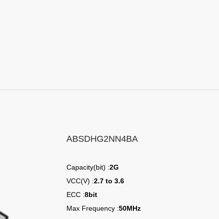
ABSDHG2NN4BA
Capacity(bit) :
2G
VCC(V) :
2.7 to 3.6
ECC :
8bit
Max Frequency :
50MHz