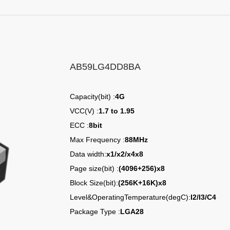
AB59LG4DD8BA
Capacity(bit) :
4G
VCC(V) :
1.7 to 1.95
ECC :
8bit
Max Frequency :
88MHz
Data width:
x1/x2/x4x8
Page size(bit) :
(4096+256)x8
Block Size(bit):
(256K+16K)x8
Level&OperatingTemperature(degC):
I2/I3/C4
Package Type :
LGA28