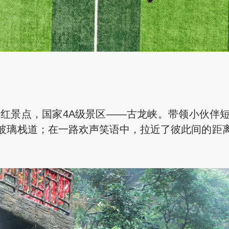
景点，国家4A级景区——古龙峡。带领小伙伴短
玻璃栈道；在一路欢声笑语中，拉近了彼此间的距