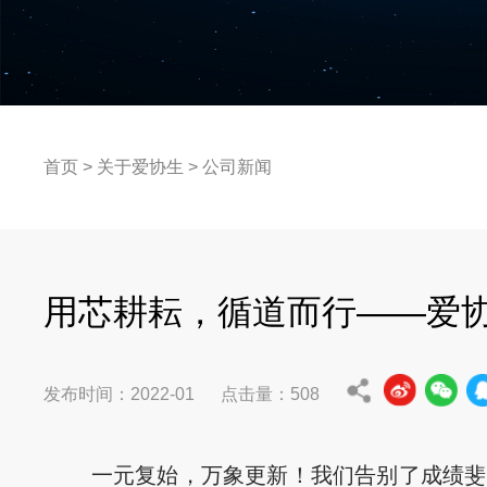
首页
>
关于爱协生
>
公司新闻
用芯耕耘，循道而行——爱协
发布时间：2022-01 点击量：
508
一元复始，万象更新！我们告别了成绩斐然的