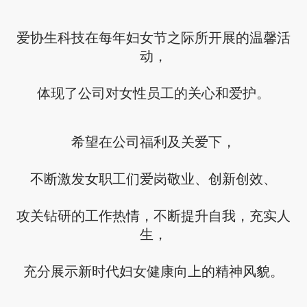
爱协生科技在每年妇女节之际所开展的温馨活
动，
体现了公司对女性员工的关心和爱护。
希望在公司福利及关爱下，
不断激发女职工们爱岗敬业、创新创效、
攻关钻研的工作热情，不断提升自我，充实人
生，
充分展示新时代妇女健康向上的精神风貌。