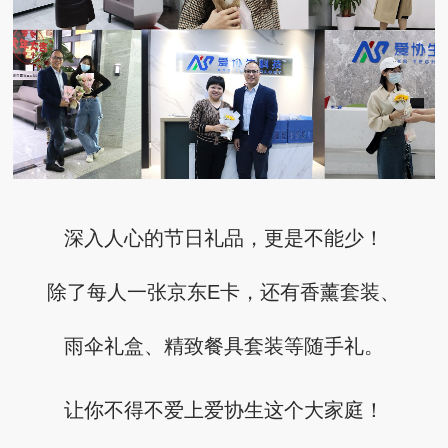
深入人心的节日礼品，更是不能少！
除了每人一张京东E卡，还有香薰套装、
雨伞礼盒、精致餐具套装等随手礼。
让你不得不爱上爱协生这个大家庭！