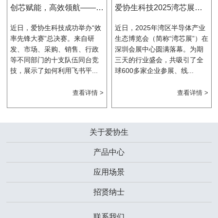
创芯赋能，高效领航——爱
爱协生科技2025湾芯展圆
协生科技效率先锋大赛圆满
满收官 | “专精特新”硬核实
近日，爱协生科技成功举办“效
近日，2025年湾区半导体产业
结束
力获关注
率先锋大赛”总决赛。来自研
生态博览会（简称“湾芯展”）在
发、市场、采购、销售、行政
深圳会展中心圆满落幕。为期
等不同部门的十支队伍同台竞
三天的行业盛会，共吸引了全
技，展示了如何利用飞书平...
球600多家企业参展、线...
查看详情 >
查看详情 >
关于爱协生
产品中心
应用场景
招贤纳士
联系我们